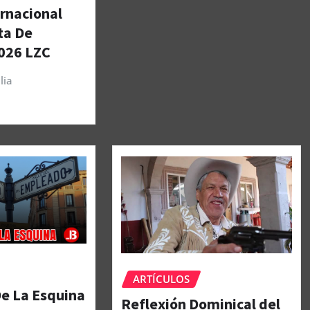
ernacional
ta De
026 LZC
lia
ARTÍCULOS
De La Esquina
Reflexión Dominical del