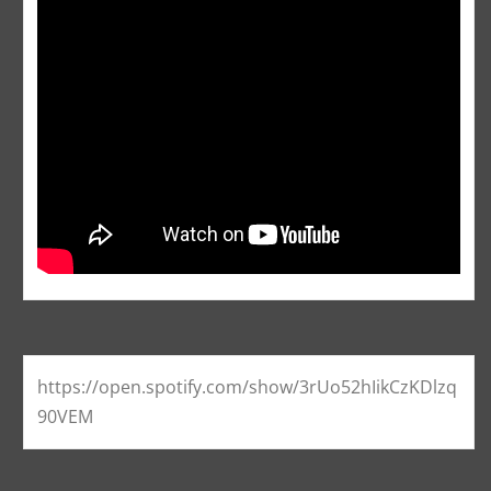
https://open.spotify.com/show/3rUo52hIikCzKDlzq
90VEM