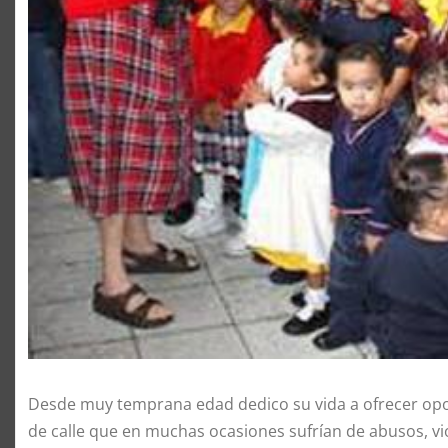
Desde muy temprana edad dedico su vida a ofrecer opo
de calle que en muchas ocasiones sufrían de abusos, viol