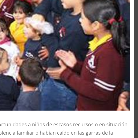
rtunidades a niños de escasos recursos o en situación
encia familiar o habían caído en las garras de la