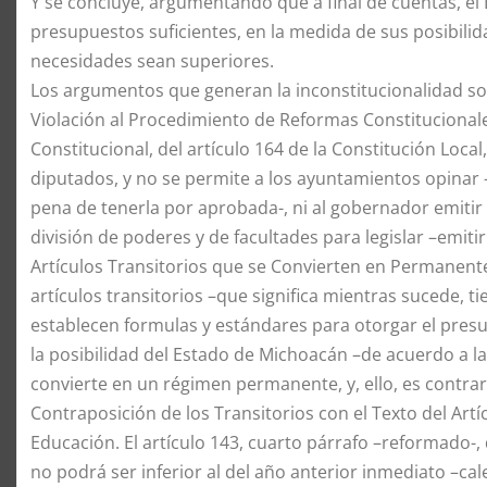
Y se concluye, argumentando que a final de cuentas, el
presupuestos suficientes, en la medida de sus posibilid
necesidades sean superiores.
Los argumentos que generan la inconstitucionalidad so
Violación al Procedimiento de Reformas Constitucionale
Constitucional, del artículo 164 de la Constitución Loc
diputados, y no se permite a los ayuntamientos opinar 
pena de tenerla por aprobada-, ni al gobernador emitir
división de poderes y de facultades para legislar –emitir
Artículos Transitorios que se Convierten en Permanentes
artículos transitorios –que significa mientras sucede, 
establecen formulas y estándares para otorgar el presu
la posibilidad del Estado de Michoacán –de acuerdo a la
convierte en un régimen permanente, y, ello, es contrari
Contraposición de los Transitorios con el Texto del Art
Educación. El artículo 143, cuarto párrafo –reformado-
no podrá ser inferior al del año anterior inmediato –cal