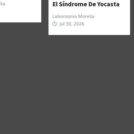
El Síndrome De Yocasta
lia
Laborissmo Morelia
Jul 30, 2026