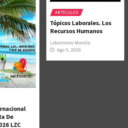
ARTÍCULOS
Tópicos Laborales. Los
Recursos Humanos
Laborissmo Morelia
Ago 5, 2026
ernacional
ta De
026 LZC