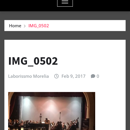
Home
IMG_0502
IMG_0502
Laborissmo Morelia
Feb 9, 2017
0