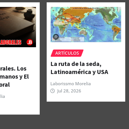
ARTÍCULOS
La ruta de la seda,
rales. Los
Latinoamérica y USA
manos y El
oral
Laborissmo Morelia
Jul 28, 2026
lia