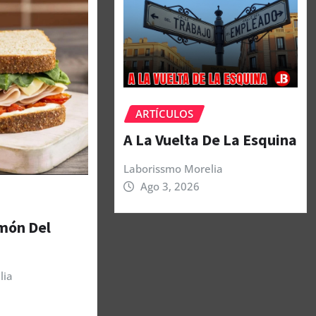
ARTÍCULOS
A La Vuelta De La Esquina
Laborissmo Morelia
Ago 3, 2026
amón Del
lia