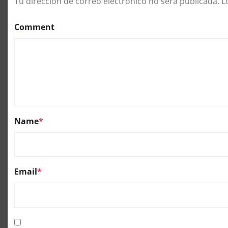
Tu dirección de correo electrónico no será publicada.
L
Comment
Name
*
Email
*