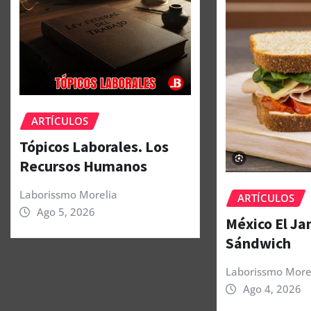
ARTÍCULOS
Tópicos Laborales. Los
Recursos Humanos
Laborissmo Morelia
ARTÍCULOS
Ago 5, 2026
México El J
Sándwich
Laborissmo More
Ago 4, 2026