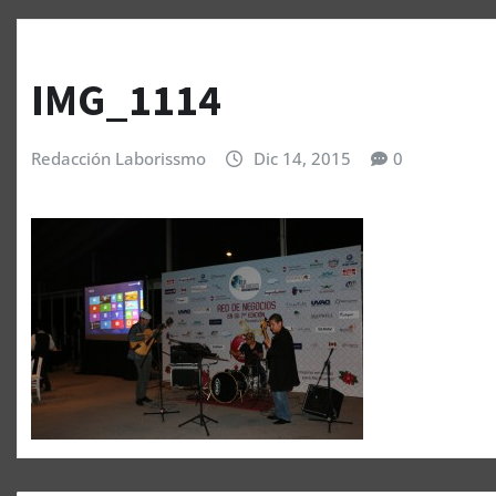
IMG_1114
Redacción Laborissmo
Dic 14, 2015
0