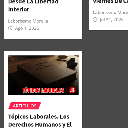
Viernes De C
Desde La Libertad
Interior
Laborissmo More
Jul 31, 2026
Laborissmo Morelia
Ago 1, 2026
ARTÍCULOS
Tópicos Laborales. Los
Derechos Humanos y El