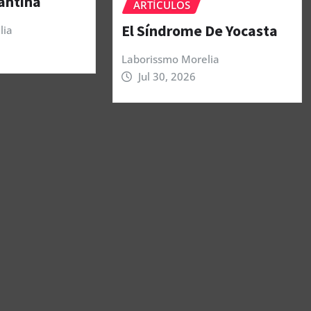
antina
ARTÍCULOS
El Síndrome De Yocasta
lia
Laborissmo Morelia
Jul 30, 2026