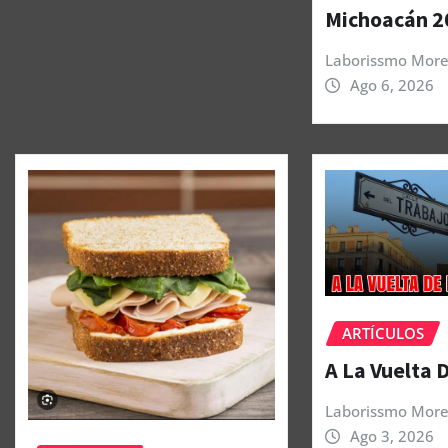
Michoacán 2
Laborissmo More
Ago 6, 2026
ARTÍCULOS
A La Vuelta 
Laborissmo More
Ago 3, 2026