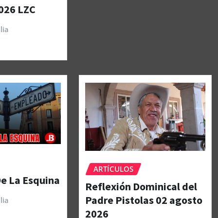
026 LZC
lia
ARTÍCULOS
De La Esquina
Reflexión Dominical del
Padre Pistolas 02 agosto
lia
2026