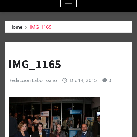
Home
IMG_1165
IMG_1165
Redacción Laborissmo
Dic 14, 2015
0