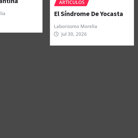
antina
ARTÍCULOS
El Síndrome De Yocasta
lia
Laborissmo Morelia
Jul 30, 2026