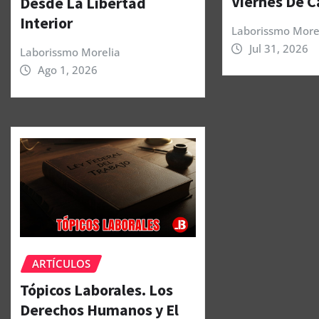
Viernes De C
Desde La Libertad
Interior
Laborissmo More
Jul 31, 2026
Laborissmo Morelia
Ago 1, 2026
ARTÍCULOS
Tópicos Laborales. Los
Derechos Humanos y El