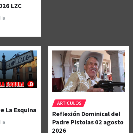
026 LZC
lia
ARTÍCULOS
De La Esquina
Reflexión Dominical del
Padre Pistolas 02 agosto
lia
2026