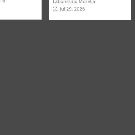
lia
Laborissmo Morelia
Jul 29, 2026