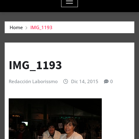
Home
IMG_1193
IMG_1193
Redacción Laborissmo
Dic 14, 2015
0