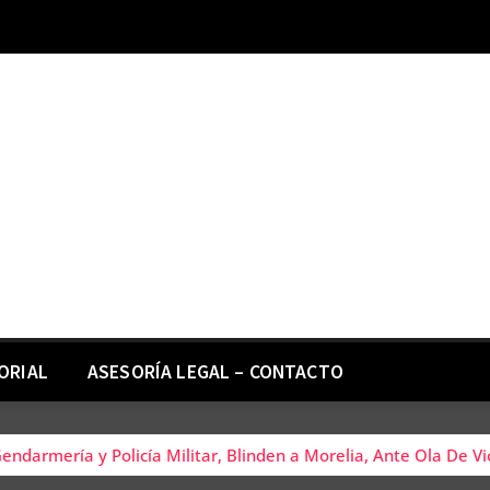
ORIAL
ASESORÍA LEGAL – CONTACTO
ndarmería y Policía Militar, Blinden a Morelia, Ante Ola De V