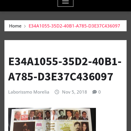
Home
E34A1055-35D2-40B1-A785-D3E37C436097
E34A1055-35D2-40B1-
A785-D3E37C436097
Laborissmo Morelia
Nov 5, 2018
0