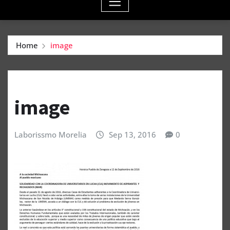
Home
image
image
Laborissmo Morelia
Sep 13, 2016
0