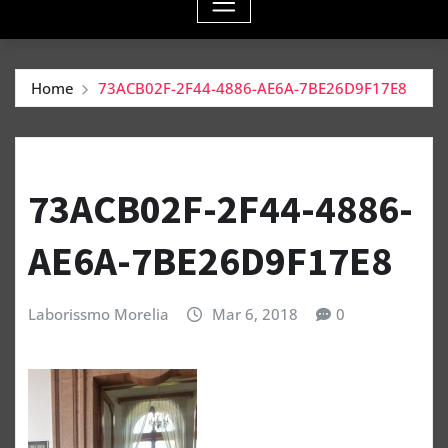
Home
73ACB02F-2F44-4886-AE6A-7BE26D9F17E8
73ACB02F-2F44-4886-
AE6A-7BE26D9F17E8
Laborissmo Morelia
Mar 6, 2018
0