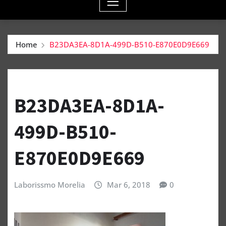
Home
B23DA3EA-8D1A-499D-B510-E870E0D9E669
B23DA3EA-8D1A-
499D-B510-
E870E0D9E669
Laborissmo Morelia
Mar 6, 2018
0