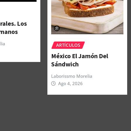
rales. Los
umanos
lia
ARTÍCULOS
México El Jamón Del
Sándwich
Laborissmo Morelia
Ago 4, 2026