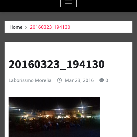
Home
20160323_194130
20160323_194130
Laborissmo Morelia
Mar 23, 2016
0