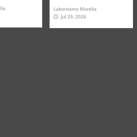
lia
Laborissmo Morelia
Jul 29, 2026