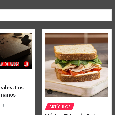
rales. Los
umanos
lia
ARTÍCULOS