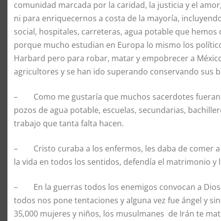
comunidad marcada por la caridad, la justicia y el amor,
ni para enriquecernos a costa de la mayoría, incluyen
social, hospitales, carreteras, agua potable que hemo
porque mucho estudian en Europa lo mismo los político
Harbard pero para robar, matar y empobrecer a México,
agricultores y se han ido superando conservando sus 
– Como me gustaría que muchos sacerdotes fueran líd
pozos de agua potable, escuelas, secundarias, bachill
trabajo que tanta falta hacen.
– Cristo curaba a los enfermos, les daba de comer a l
la vida en todos los sentidos, defendía el matrimonio y 
– En la guerras todos los enemigos convocan a Dios y
todos nos pone tentaciones y alguna vez fue ángel y si
35,000 mujeres y niños, los musulmanes de Irán te mata