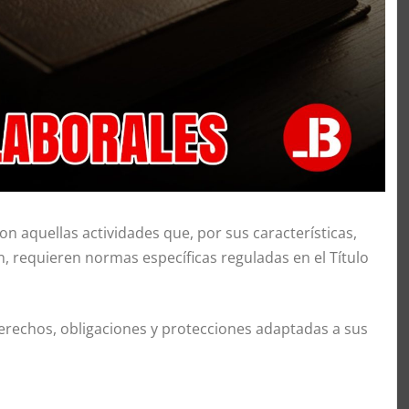
on aquellas actividades que, por sus características,
n, requieren normas específicas reguladas en el Título
erechos, obligaciones y protecciones adaptadas a sus