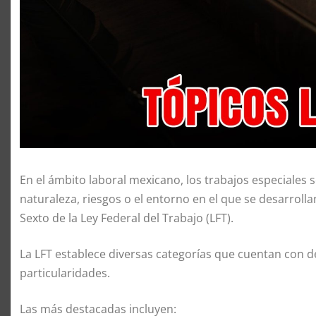
En el ámbito laboral mexicano, los trabajos especiales s
naturaleza, riesgos o el entorno en el que se desarrolla
Sexto de la Ley Federal del Trabajo (LFT).
La LFT establece diversas categorías que cuentan con d
particularidades.
Las más destacadas incluyen: