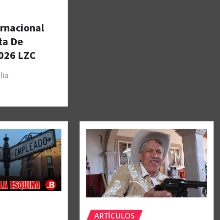
ernacional
ta De
026 LZC
lia
ARTÍCULOS