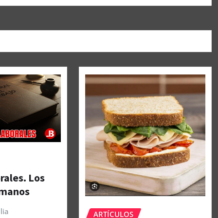
rales. Los
umanos
lia
ARTÍCULOS