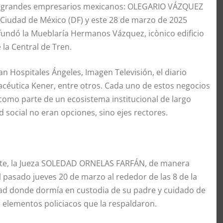
 los grandes empresarios mexicanos: OLEGARIO VÁZQUEZ
a Ciudad de México (DF) y este 28 de marzo de 2025
 fundó la Mueblaría Hermanos Vázquez, icònico edificio
 la Central de Tren.
n Hospitales Ángeles, Imagen Televisión, el diario
macéutica Kener, entre otros. Cada uno de estos negocios
como parte de un ecosistema institucional de largo
d social no eran opciones, sino ejes rectores.
nte, la Jueza SOLEDAD ORNELAS FARFÁN, de manera
 pasado jueves 20 de marzo al rededor de las 8 de la
ad donde dormía en custodia de su padre y cuidado de
 elementos policiacos que la respaldaron.