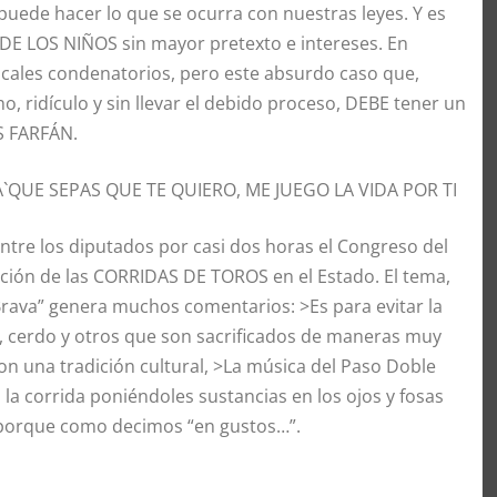
 puede hacer lo que se ocurra con nuestras leyes. Y es
E LOS NIÑOS sin mayor pretexto e intereses. En
les condenatorios, pero este absurdo caso que,
o, ridículo y sin llevar el debido proceso, DEBE tener un
S FARFÁN.
`QUE SEPAS QUE TE QUIERO, ME JUEGO LA VIDA POR TI
entre los diputados por casi dos horas el Congreso del
ción de las CORRIDAS DE TOROS en el Estado. El tema,
 Brava” genera muchos comentarios: >Es para evitar la
, cerdo y otros que son sacrificados de maneras muy
son una tradición cultural, >La música del Paso Doble
a la corrida poniéndoles sustancias en los ojos y fosas
s porque como decimos “en gustos…”.