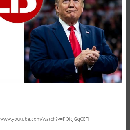
://www.youtube.com/watch?v=POicJGqCEFI