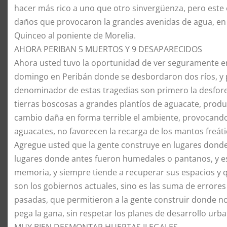
hacer más rico a uno que otro sinvergüenza, pero este 
daños que provocaron la grandes avenidas de agua, en l
Quinceo al poniente de Morelia.
AHORA PERIBAN 5 MUERTOS Y 9 DESAPARECIDOS
Ahora usted tuvo la oportunidad de ver seguramente en 
domingo en Peribán donde se desbordaron dos ríos, y
denominador de estas tragedias son primero la desfores
tierras boscosas a grandes plantíos de aguacate, prod
cambio daña en forma terrible el ambiente, provocando
aguacates, no favorecen la recarga de los mantos freáti
Agregue usted que la gente construye en lugares donde n
lugares donde antes fueron humedales o pantanos, y es
memoria, y siempre tiende a recuperar sus espacios y q
son los gobiernos actuales, sino es las suma de errores
pasadas, que permitieron a la gente construir donde no
pega la gana, sin respetar los planes de desarrollo urb
MUY BIEN DESMONTAR HUERTAS ILEGALES