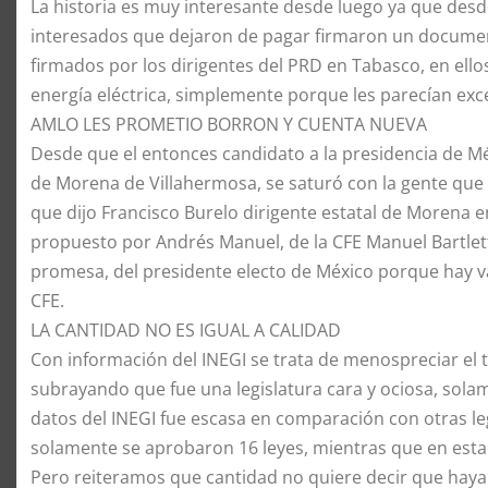
​La historia es muy interesante desde luego ya que desde 
interesados que dejaron de pagar firmaron un docum
firmados por los dirigentes del PRD en Tabasco, en ello
energía eléctrica, simplemente porque les parecían exc
​AMLO LES PROMETIO BORRON Y CUENTA NUEVA
​Desde que el entonces candidato a la presidencia de Mé
de Morena de Villahermosa, se saturó con la gente que
que dijo Francisco Burelo dirigente estatal de Morena 
propuesto por Andrés Manuel, de la CFE Manuel Bartlett
promesa, del presidente electo de México porque hay var
CFE.
​LA CANTIDAD NO ES IGUAL A CALIDAD
​Con información del INEGI se trata de menospreciar el t
subrayando que fue una legislatura cara y ociosa, sola
datos del INEGI fue escasa en comparación con otras leg
solamente se aprobaron 16 leyes, mientras que en est
​Pero reiteramos que cantidad no quiere decir que haya 