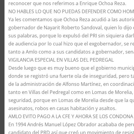
reconocer que nos referimos a Enrique Ochoa Reza.
NO HABLES LO QUE NO PUEDAS DEFENDER COMO HO
​Ya les comentamos que Ochoa Reza acudió a las autori
gobernador de Nayarit Roberto Sandoval, quien lo dijo 
sus palabras, porque lo expulsó del PRI sin siquiera da
de audiencia por lo cual hizo que el exgobernador, se r
tanto a Amlo como a sus candidatos a gobernador, sena
​VIGILANCIA ESPECIAL EN VILLAS DEL PEDREGAL
​Desde luego que es muy bueno que el gobierno municipa
donde se registró una fuerte ola de inseguridad, pero
de la administración de Alfonso Martínez, en coordinaci
tanto en Villas del Pedregal como en Lomas de Morelia,
seguridad, porque en Lomas de Morelia desde que la qu
asesinatos, robos en casas habitación y asaltos.
​AMLO EVITO PAGO A LA CFE Y AHORA SE LOS CONDONA
​En 1994 Andrés Manuel López Obrador acababa de perd
candidato del PRD así que creó un movimiento de resiste