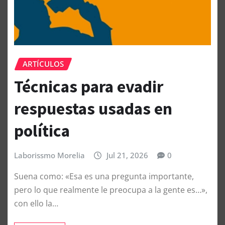
ARTÍCULOS
Técnicas para evadir
respuestas usadas en
política
Laborissmo Morelia
Jul 21, 2026
0
Suena como: «Esa es una pregunta importante,
pero lo que realmente le preocupa a la gente es…»,
con ello la…