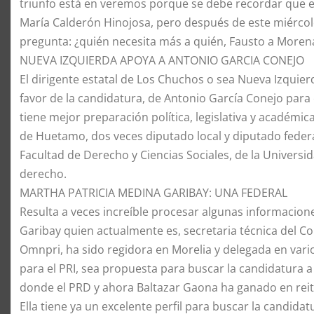
triunfo está en veremos porque se debe recordar que ese
María Calderón Hinojosa, pero después de este miércol
pregunta: ¿quién necesita más a quién, Fausto a Moren
​NUEVA IZQUIERDA APOYA A ANTONIO GARCIA CONEJO
​El dirigente estatal de Los Chuchos o sea Nueva Izquie
favor de la candidatura, de Antonio García Conejo para
tiene mejor preparación política, legislativa y académi
de Huetamo, dos veces diputado local y diputado feder
Facultad de Derecho y Ciencias Sociales, de la Univers
derecho.
​MARTHA PATRICIA MEDINA GARIBAY: UNA FEDERAL
​Resulta a veces increíble procesar algunas informacio
Garibay quien actualmente es, secretaria técnica del Con
Omnpri, ha sido regidora en Morelia y delegada en vari
para el PRI, sea propuesta para buscar la candidatura 
donde el PRD y ahora Baltazar Gaona ha ganado en rei
​Ella tiene ya un excelente perfil para buscar la candi