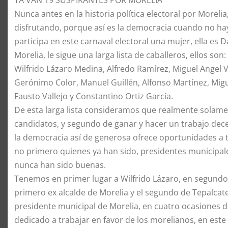
​YA VAN 19 SUSPIRANTES POR MORELIA
​Nunca antes en la historia política electoral por Morel
disfrutando, porque así es la democracia cuando no h
participa en este carnaval electoral una mujer, ella e
Morelia, le sigue una larga lista de caballeros, ellos so
Wilfrido Lázaro Medina, Alfredo Ramírez, Miguel Angel V
Gerónimo Color, Manuel Guillén, Alfonso Martínez, Migu
Fausto Vallejo y Constantino Ortiz García.
​De esta larga lista consideramos que realmente solame
candidatos, y segundo de ganar y hacer un trabajo dec
la democracia así de generosa ofrece oportunidades a 
no primero quienes ya han sido, presidentes municipal
nunca han sido buenas.
Tenemos en primer lugar a Wilfrido Lázaro, en segundo a
primero ex alcalde de Morelia y el segundo de Tepalcate
presidente municipal de Morelia, en cuatro ocasiones
dedicado a trabajar en favor de los morelianos, en es