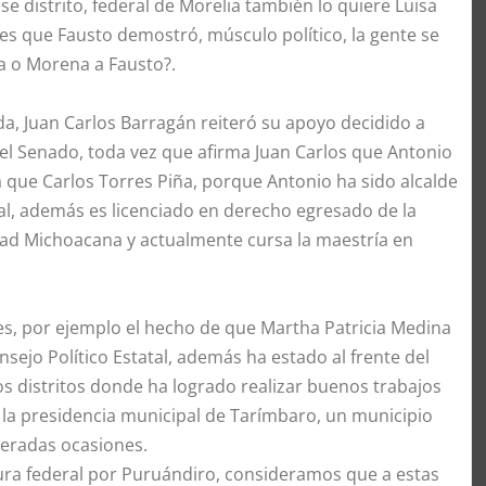
 distrito, federal de Morelia también lo quiere Luisa
es que Fausto demostró, músculo político, la gente se
a o Morena a Fausto?.
rda, Juan Carlos Barragán reiteró su apoyo decidido a
 el Senado, toda vez que afirma Juan Carlos que Antonio
ca que Carlos Torres Piña, porque Antonio ha sido alcalde
al, además es licenciado en derecho egresado de la
idad Michoacana y actualmente cursa la maestría en
nes, por ejemplo el hecho de que Martha Patricia Medina
sejo Político Estatal, además ha estado al frente del
os distritos donde ha logrado realizar buenos trabajos
a la presidencia municipal de Tarímbaro, un municipio
teradas ocasiones.
datura federal por Puruándiro, consideramos que a estas