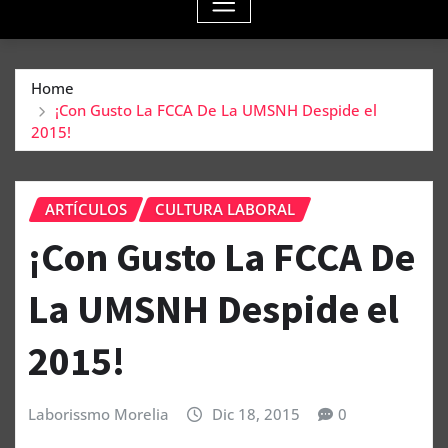
Home
¡Con Gusto La FCCA De La UMSNH Despide el
2015!
ARTÍCULOS
CULTURA LABORAL
¡Con Gusto La FCCA De
La UMSNH Despide el
2015!
Laborissmo Morelia
Dic 18, 2015
0