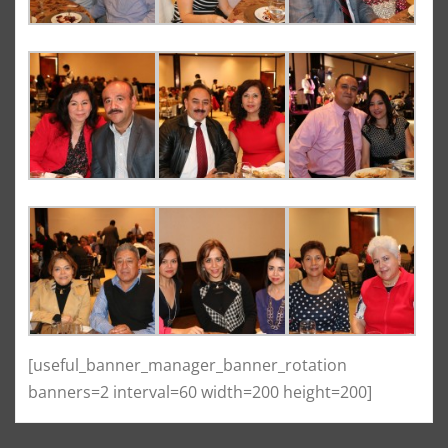
[useful_banner_manager_banner_rotation
banners=2 interval=60 width=200 height=200]