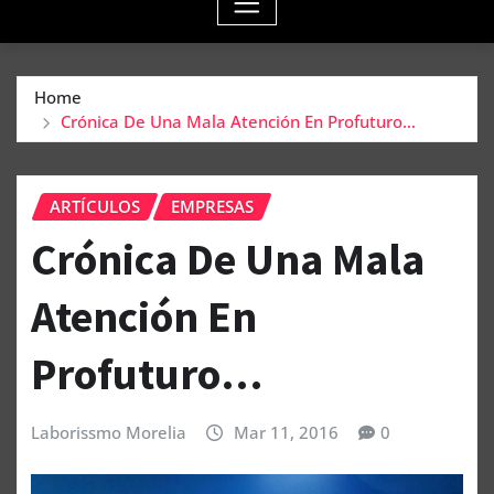
Home
Crónica De Una Mala Atención En Profuturo…
ARTÍCULOS
EMPRESAS
Crónica De Una Mala
Atención En
Profuturo…
Laborissmo Morelia
Mar 11, 2016
0