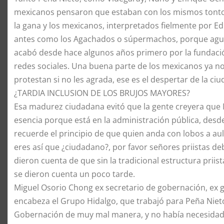
mexicanos pensaron que estaban con los mismos tontos
la gana y los mexicanos, interpretados fielmente por Edu
antes como los Agachados o súpermachos, porque aguan
acabó desde hace algunos años primero por la fundació
redes sociales. Una buena parte de los mexicanos ya n
protestan si no les agrada, ese es el despertar de la ci
¿TARDIA INCLUSION DE LOS BRUJOS MAYORES?
Esa madurez ciudadana evitó que la gente creyera que
esencia porque está en la administración pública, desd
recuerde el principio de que quien anda con lobos a aul
eres así que ¿ciudadano?, por favor señores priistas d
dieron cuenta de que sin la tradicional estructura pri
se dieron cuenta un poco tarde.
Miguel Osorio Chong ex secretario de gobernación, ex g
encabeza el Grupo Hidalgo, que trabajó para Peña Nieto
Gobernación de muy mal manera, y no había necesidad 