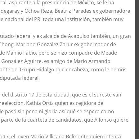
l, aspirante a la presidencia de México, se le ha
degaray y Ochoa Reza, Beatriz Paredes ex gobernadora
nte nacional del PRI toda una institución, también muy
utado federal y ex alcalde de Acapulco también, un gran
o Chong, Mariano González Zarur ex gobernador de
o de Manlio Fabio, pero se hizo compadre de Meade
o González Aguirre, es amigo de Mario Armando
grante del Grupo Hidalgo que encabeza, como le hemos
iputada federal.
del distrito 17 de esta ciudad, que es el sureste van
eelección, Kathia Ortiz quien es regidora del
 pasó sin pena ni gloria así qué se espera como
a parte de la cuarteta de candidatos, que Alfonso quiere
o 17, el joven Mario Villicaña Belmonte quien intenta