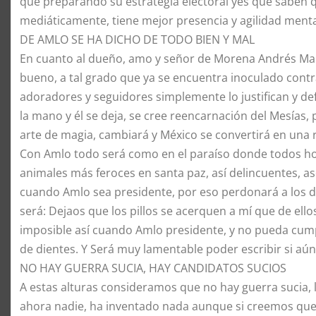
que preparando su estrategia electoral yes que saben 
mediáticamente, tiene mejor presencia y agilidad menta
​DE AMLO SE HA DICHO DE TODO BIEN Y MAL
​En cuanto al dueño, amo y señor de Morena Andrés Man
bueno, a tal grado que ya se encuentra inoculado contr
adoradores y seguidores simplemente lo justifican y de
la mano y él se deja, se cree reencarnación del Mesías
arte de magia, cambiará y México se convertirá en una 
Con Amlo todo será como en el paraíso donde todos hom
animales más feroces en santa paz, así delincuentes, as
cuando Amlo sea presidente, por eso perdonará a los d
será: Dejaos que los pillos se acerquen a mí que de ellos
imposible así cuando Amlo presidente, y no pueda cumplir
de dientes. Y Será muy lamentable poder escribir si aún 
NO HAY GUERRA SUCIA, HAY CANDIDATOS SUCIOS
A estas alturas consideramos que no hay guerra sucia,
ahora nadie, ha inventado nada aunque si creemos que