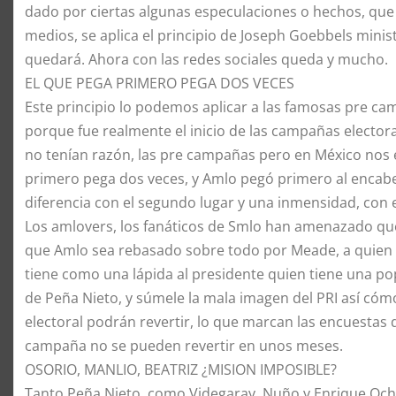
dado por ciertas algunas especulaciones o hechos, que
medios, se aplica el principio de Joseph Goebbels mini
quedará. Ahora con las redes sociales queda y mucho.
EL QUE PEGA PRIMERO PEGA DOS VECES
Este principio lo podemos aplicar a las famosas pre c
porque fue realmente el inicio de las campañas electora
no tenían razón, las pre campañas pero en México nos 
primero pega dos veces, y Amlo pegó primero al encabe
diferencia con el segundo lugar y una inmensidad, con 
Los amlovers, los fanáticos de Smlo han amenazado que
que Amlo sea rebasado sobre todo por Meade, a quien c
tiene como una lápida al presidente quien tiene una po
de Peña Nieto, y súmele la mala imagen del PRI así cóm
electoral podrán revertir, lo que marcan las encuestas
campaña no se pueden revertir en unos meses.
OSORIO, MANLIO, BEATRIZ ¿MISION IMPOSIBLE?
Tanto Peña Nieto, como Videgaray, Nuño y Enrique Och