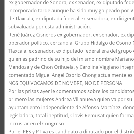
ex gobernador de Sonora, ex senador, ex diputado federa
incorporado tarde aunque ha sido muy golpeado por Vi
de Tlaxcala, ex diputada federal ex senadora, ex dirige
subvaluada por esta administración.
René Juárez Cisneros ex gobernador, ex senador, ex dip
operador político, cercano al Grupo Hidalgo de Osori
Tlaxcala, ex senador, ex diputado federal era del grup
quien es padrino de su hijo del mismo nombre Marian
Mendoza y de Chon Orihuela, y Carolina Viggiano inte
comentado Miguel Angel Osorio Chong actualmente es d
NOS EQUIVOCAMOS DE NOMBRE, NO DE PERSONA
Por las prisas ayer le comentamos sobre los candidatos 
primero las mujeres Andrea Villanueva quien va por su r
ayuntamiento independiente de Alfonso Martínez, donde
legisladora, total ineptitud, Clovis Remusat quien form
incrustar en el Congreso.
Por el PES y PT ya es candidato a diputado por el distrit