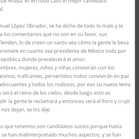
que Anaya, es en todo caso el mejor candidato
l.
uel López Obrador, se ha dicho de todo lo malo y lo
a los comentarios que no son en su favor, sus
fienden, lo de creen un santo vea cómo la gente le besa
, promete en cuanto sea presidente de México todo por
república donde prevalecerá el amor.
bres, mujeres, niños y niñas convivirán con los
esinos, traficantes, pervertidos todos convivirán en paz
elincuentes y todos los malosos, por eso su nuevo lema
 será el reino de los cielos, desde luego esto es
 la gente le reclamará y entonces será el lloro y crujir
nos dejan, se los dije.
 lo que tenemos son candidatos sucios porque hasta
 se han malinterpretado muchos aspectos, y se han