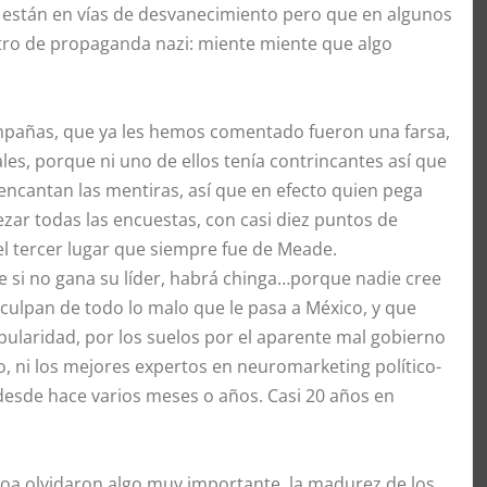
 están en vías de desvanecimiento pero que en algunos
stro de propaganda nazi: miente miente que algo
ampañas, que ya les hemos comentado fueron una farsa,
les, porque ni uno de ellos tenía contrincantes así que
encantan las mentiras, así que en efecto quien pega
zar todas las encuestas, con casi diez puntos de
el tercer lugar que siempre fue de Meade.
 si no gana su líder, habrá chinga…porque nadie cree
ulpan de todo lo malo que le pasa a México, y que
pularidad, por los suelos por el aparente mal gobierno
o, ni los mejores expertos en neuromarketing político-
 desde hace varios meses o años. Casi 20 años en
oa olvidaron algo muy importante, la madurez de los