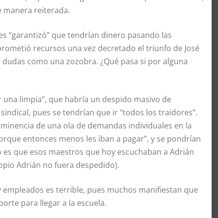
e manera reiterada.
les “garantizó” que tendrían dinero pasando las
prometió recursos una vez decretado el triunfo de José
s dudas como una zozobra. ¿Qué pasa si por alguna
er una limpia”, que habría un despido masivo de
sindical, pues se tendrían que ir “todos los traidores”.
inminencia de una ola de demandas individuales en la
“porque entonces menos les iban a pagar”, y se pondrían
jico es que esos maestros que hoy escuchaban a Adrián
opio Adrián no fuera despedido).
 y empleados es terrible, pues muchos manifiestan que
orte para llegar a la escuela.