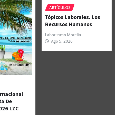
ARTÍCULOS
Tópicos Laborales. Los
Recursos Humanos
Laborissmo Morelia
Ago 5, 2026
ernacional
ta De
026 LZC