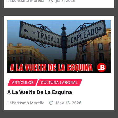
Laborissmo Morelia
Jul 7, 2026
ARTÍCULOS
CULTURA LABORAL
A La Vuelta De La Esquina
Laborissmo Morelia
May 18, 2026