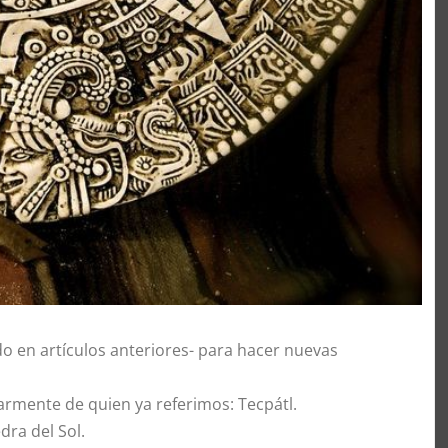
en artículos anteriores- para hacer nuevas
rmente de quien ya referimos: Tecpátl.
ra del Sol.