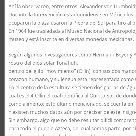
Ahí la observaron, entre otros, Alexander von Humboldt,
Durante la Intervención estadounidense en México los s
ocuparon la plaza usaron la Piedra del Sol para tiro al b
En 1964 fue trasladada al Museo Nacional de Antropolog
museo y está inscrita en diversas monedas mexicanas.
Según algunos investigadores como Hermann Beyer y Alf
rostro del dios solar Tonatiuh.
dentro del glifo “movimiento” (Ollin), con sus dos man
corazón humano, y su lengua está representada como u
En el centro de la escultura se tienen dos garras de águ
cual es el 4-Ollin el cual identifica al Quinto Sol, de 
como alimento; esto último mencionado, se cuenta en “L
Y existen muchos datos aún por precisar de este insi
Sin embargo, algo que no debe resultar difícil comprende
para todo el pueblo Azteca, del cual somos parte, por ci