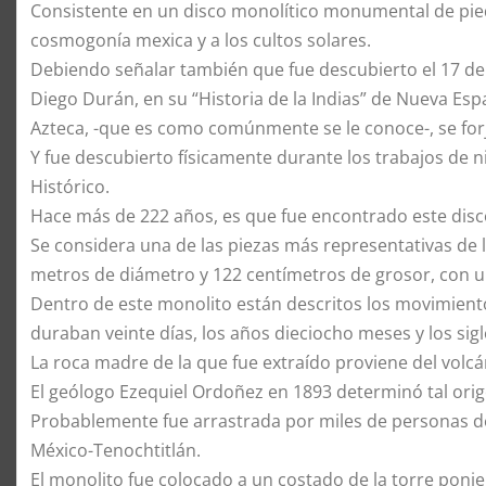
Consistente en un disco monolítico monumental de piedr
cosmogonía mexica y a los cultos solares.
Debiendo señalar también que fue descubierto el 17 de
Diego Durán, en su “Historia de la Indias” de Nueva Esp
Azteca, -que es como comúnmente se le conoce-, se forjó
Y fue descubierto físicamente durante los trabajos de n
Histórico.
Hace más de 222 años, es que fue encontrado este disc
Se considera una de las piezas más representativas de l
metros de diámetro y 122 centímetros de grosor, con un
Dentro de este monolito están descritos los movimiento
duraban veinte días, los años dieciocho meses y los sig
La roca madre de la que fue extraído proviene del volcá
El geólogo Ezequiel Ordoñez en 1893 determinó tal orig
Probablemente fue arrastrada por miles de personas d
México-Tenochtitlán.
El monolito fue colocado a un costado de la torre ponien