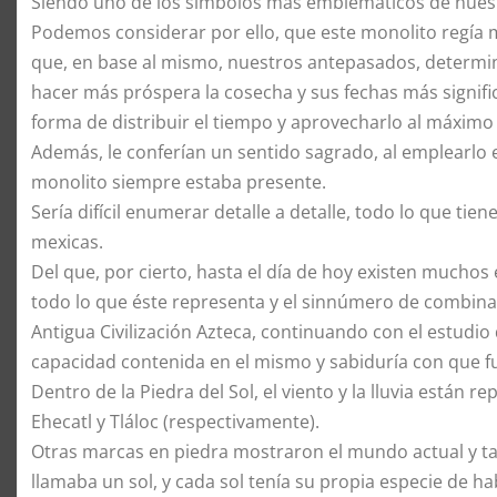
Siendo uno de los símbolos más emblemáticos de nues
Podemos considerar por ello, que este monolito regía 
que, en base al mismo, nuestros antepasados, determin
hacer más próspera la cosecha y sus fechas más signific
forma de distribuir el tiempo y aprovecharlo al máximo 
Además, le conferían un sentido sagrado, al emplearlo
monolito siempre estaba presente.
Sería difícil enumerar detalle a detalle, todo lo que tie
mexicas.
Del que, por cierto, hasta el día de hoy existen much
todo lo que éste representa y el sinnúmero de combina
Antigua Civilización Azteca, continuando con el estudio 
capacidad contenida en el mismo y sabiduría con que fue
Dentro de la Piedra del Sol, el viento y la lluvia están
Ehecatl y Tláloc (respectivamente).
Otras marcas en piedra mostraron el mundo actual y 
llamaba un sol, y cada sol tenía su propia especie de ha