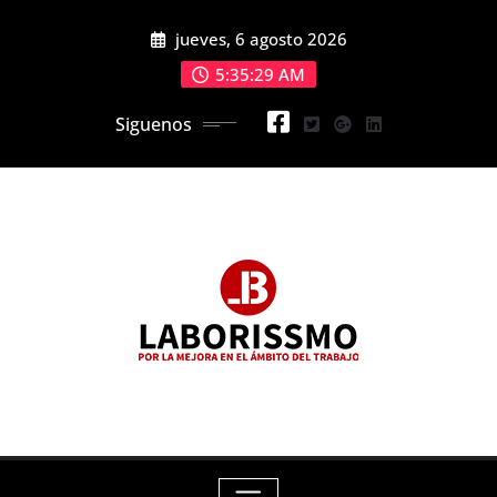
Skip
jueves, 6 agosto 2026
to
content
5:35:30 AM
Siguenos