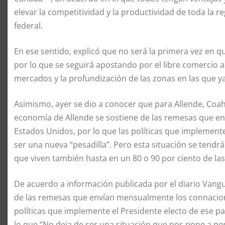
elevar la competitividad y la productividad de toda la 
federal.
En ese sentido, explicó que no será la primera vez en 
por lo que se seguirá apostando por el libre comercio a
mercados y la profundización de las zonas en las que ya
Asimismo, ayer se dio a conocer que para Allende, Coah
economía de Allende se sostiene de las remesas que e
Estados Unidos, por lo que las políticas que implement
ser una nueva “pesadilla”. Pero esta situación se tend
que viven también hasta en un 80 o 90 por ciento de la
De acuerdo a información publicada por el diario Vangu
de las remesas que envían mensualmente los connaciona
políticas que implemente el Presidente electo de ese pa
lo que “No deja de ser una situación que nos pone a pe