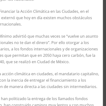
 Financiar la Acción Climática en las Ciudades, en el
cal externó que hoy en día existen muchos obstáculos
rnacionales.
 Mínimo advirtió que muchas veces se “vuelve un asunto
cionales no te dan el dinero”. Por ello otorgar a los
iarios, a los fondos internacionales y de organizaciones
nes que permitan que en 2050 haya cero carbón, fue la
0, que se realizó en Ciudad de México.
 la acción climática en ciudades, el mandatario capitalino,
on la inercia de entregar el financiamiento a los
n de manera directa a las ciudades sin intermediarios.
han politizado la entrega de los llamados fondos
luso, han construido caminos muy lentos y con muchos