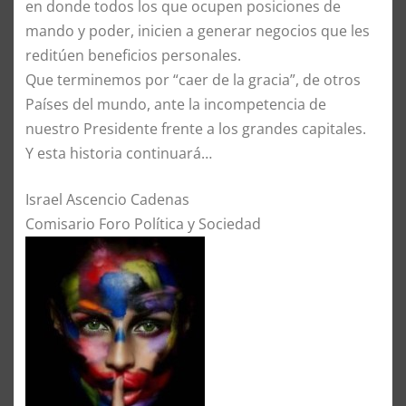
en donde todos los que ocupen posiciones de
mando y poder, inicien a generar negocios que les
reditúen beneficios personales.
Que terminemos por “caer de la gracia”, de otros
Países del mundo, ante la incompetencia de
nuestro Presidente frente a los grandes capitales.
Y esta historia continuará…
Israel Ascencio Cadenas
Comisario Foro Política y Sociedad