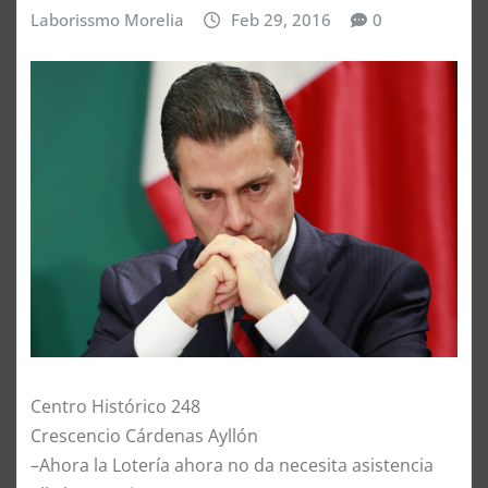
Laborissmo Morelia
Feb 29, 2016
0
Centro Histórico 248
Crescencio Cárdenas Ayllón
–Ahora la Lotería ahora no da necesita asistencia