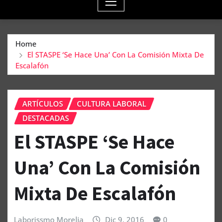
Home
El STASPE ‘Se Hace Una’ Con La Comisión Mixta De
Escalafón
ARTÍCULOS
CULTURA LABORAL
DESTACADAS
El STASPE ‘Se Hace
Una’ Con La Comisión
Mixta De Escalafón
Laborissmo Morelia
Dic 9, 2016
0