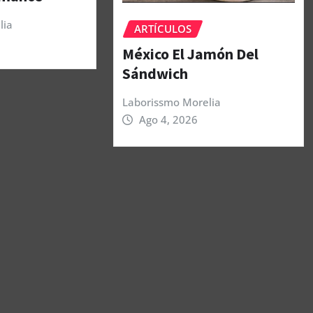
lia
ARTÍCULOS
México El Jamón Del
Sándwich
Laborissmo Morelia
Ago 4, 2026