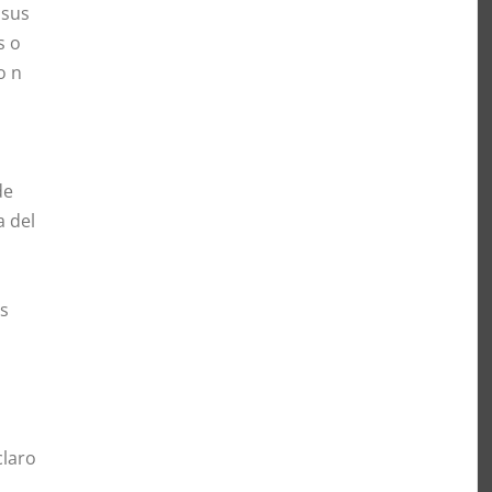
 sus
s o
o n
de
a del
os
claro