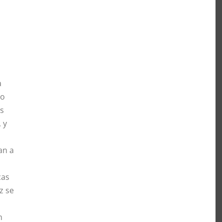
a
co
os
 y
an a
cas
z se
n