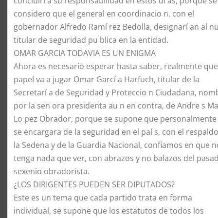
concluirí a su responsabilidad en estos dí as, porque se
considero que el general en coordinacio n, con el
gobernador Alfredo Ramí rez Bedolla, designarí an al n
titular de seguridad pu blica en la entidad.
OMAR GARCIA TODAVIA ES UN ENIGMA
Ahora es necesario esperar hasta saber, realmente que
papel va a jugar Omar Garcí a Harfuch, titular de la
Secretarí a de Seguridad y Proteccio n Ciudadana, no
por la sen ora presidenta au n en contra, de Andre s M
Lo pez Obrador, porque se supone que personalmente
se encargara de la seguridad en el paí s, con el respald
la Sedena y de la Guardia Nacional, confiamos en que n
tenga nada que ver, con abrazos y no balazos del pasa
sexenio obradorista.
¿LOS DIRIGENTES PUEDEN SER DIPUTADOS?
Este es un tema que cada partido trata en forma
individual, se supone que los estatutos de todos los