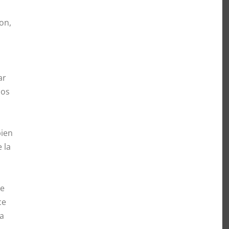
on,
ar
dos
bien
 la
te
ce
ra