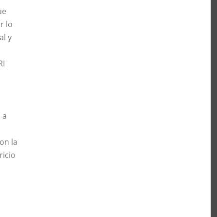
ue
r lo
al y
RI
 a
on la
ricio