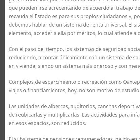
que pueden irse acrecentando de acuerdo al trabajo de 
recauda el Estado es para sus propios ciudadanos y, po
debemos hablar de un sistema de renta universal. El sis
elemento, acceder a ella por méritos, lo cual atiende a 
Con el paso del tiempo, los sistemas de seguridad socia
reduciendo, a contar únicamente con un sistema de salud
en vivienda, siendo un sistema más oneroso y con meno
Complejos de esparcimiento o recreación como Oaxtepec
viajes o financiamientos, hoy, no son motivo de estudio 
Las unidades de albercas, auditorios, canchas deportiv
de reubicarlas y multiplicarlas. Las actividades para i
en esos espacios, son reducidos.
El subsistema de pensiones remuneradoras, ha ido en 