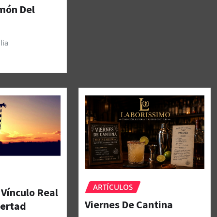
amón Del
lia
ARTÍCULOS
 Vínculo Real
Viernes De Cantina
bertad