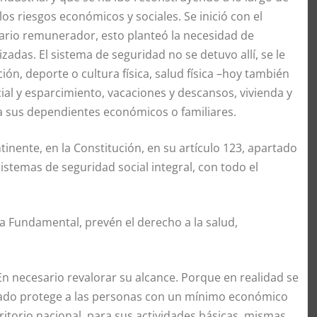
los riesgos económicos y sociales. Se inició con el
lario remunerador, esto planteó la necesidad de
zadas. El sistema de seguridad no se detuvo allí, se le
ión, deporte o cultura física, salud física –hoy también
cial y esparcimiento, vacaciones y descansos, vivienda
y
a sus dependientes económicos o familiares.
inente, en la Constitución, en su artículo 123, apartado
é sistemas de seguridad social integral, con todo el
ma Fundamental, prevén el derecho a la salud,
En necesario revalorar su alcance. Porque en realidad se
ado protege a las personas con un mínimo económico
ritorio nacional, para sus actividades básicas, mismas