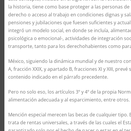
la historia, tiene como base proteger a las personas de 
derecho o acceso al trabajo en condiciones dignas y sa
pensiones y jubilaciones que fuesen suficientes y actuali
integró un modelo social, en donde se incluía, alimentac
psicológica o emocional-, actividades de integración so
transporte, tanto para los derechohabientes como par
México, siguiendo la dinámica mundial y de nuestro cont
A, fracción XXIX, y apartado B, fracciones XI y XIII, prev
contenido indicado en el párrafo precedente.
Pero no solo eso, los artículos 3º y 4º de la propia Nor
alimentación adecuada y al esparcimiento, entre otros.
Mención especial merecen las becas de cualquier tipo. 
trata de rentas universales,
a través de las cuales
el Est
garantizado solo por el hecho de nacer o estar en el ter