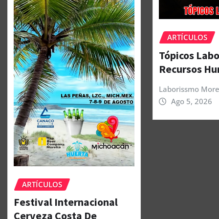
ARTÍCULOS
Tópicos Labo
Recursos H
Laborissmo More
Ago 5, 2026
ARTÍCULOS
Festival Internacional
Cerveza Costa De