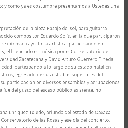
jero; y como ya es costumbre presentamos a Ustedes una
pretación de la pieza Pasaje del sol, para guitarra
ocido compositor Eduardo Solís, en la que participaron
de intensa trayectoria artística, participando en
ros, el licenciado en música por el Conservatorio de
iversidad Zacatecana y David Arturo Guerrero Pineda,
edad, participando a lo largo de su estado natal en
ísticos, egresado de sus estudios superiores del
 su participación en diversos ensambles y agrupaciones
fue del gusto del escaso público asistente, no
diana Enriquez Toledo, oriunda del estado de Oaxaca,
 Conservatorio de las Rosas y ese día del concierto,
 la nota, por tan singular acontecimiento,ella posee,