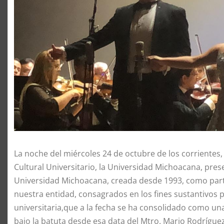
La noche del miércoles 24 de octubre de los corrientes, a
Cultural Universitario, la Universidad Michoacana, pre
Universidad Michoacana, creada desde 1993, como part
nuestra entidad, consagrados en los fines sustantivos pa
universitaria,que a la fecha se ha consolidado como una
bajo la batuta desde esa data del Mtro. Mario Rodríguez