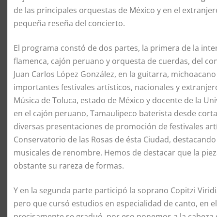
de las principales orquestas de México y en el extran
pequeña reseña del concierto.
El programa constó de dos partes, la primera de la inter
flamenca, cajón peruano y orquesta de cuerdas, del con
Juan Carlos López González, en la guitarra, michoacano 
importantes festivales artísticos, nacionales y extranje
Música de Toluca, estado de México y docente de la Un
en el cajón peruano, Tamaulipeco baterista desde corta 
diversas presentaciones de promoción de festivales art
Conservatorio de las Rosas de ésta Ciudad, destacando
musicales de renombre. Hemos de destacar que la pieza 
obstante su rareza de formas.
Y en la segunda parte participó la soprano Copitzi Viri
pero que cursó estudios en especialidad de canto, en el
precisamente se graduó, por eso ponemos a la cabeza de