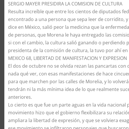
SERGIO MAYER PRESIDIRA LA COMISION DE CULTURA
Resulta increíble que entre los cientos de diputados f
encontrado a una persona que sepa leer de corridito, y 
dice en México, salió peor la medicina que la enferme
de personas, que Morena le haya entregado las comisio
si con el cambio, la cultura salió ganando o perdiendo
presidenta de la comisión de cultura, la tuvo por ahí en
MEXICO 68, LIBERTAD DE MANIFESTACION Y EXPRESION
El dos de octubre no se olvida rezan las pancartas con
nada qué ver, con esas manifestaciones de hace cincu
para que marchen por las calles de Morelia, y lo volve
tendrán ni la más mínima idea de lo que realmente suce
anteriores.
Lo cierto es que fue un parte aguas en la vida nacional
movimiento hizo que el gobierno flexibilizara su relació
ampliara la libertad de expresión, y que se volviera ex
ese movimiento se infiltraron personajes que buscaron,