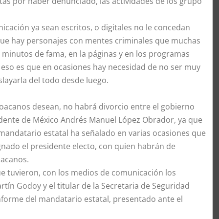
as por haber denunciado, las actividades de los grupo
cación ya sean escritos, o digitales no le concedan
rque hay personajes con mentes criminales que muchas
 minutos de fama, en la páginas y en los programas
or eso es que en ocasiones hay necesidad de no ser muy
oslayarla del todo desde luego.
acanos desean, no habrá divorcio entre el gobierno
sidente de México Andrés Manuel López Obrador, ya que
l mandatario estatal ha señalado en varias ocasiones que
gnado el presidente electo, con quien habrán de
oacanos.
ue tuvieron, con los medios de comunicación los
rtín Godoy y el titular de la Secretaria de Seguridad
forme del mandatario estatal, presentado ante el