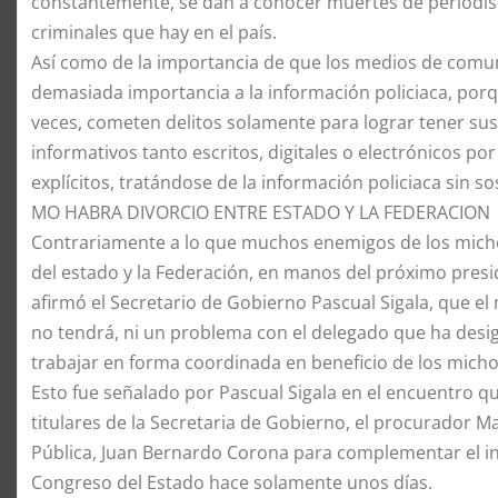
constantemente, se dan a conocer muertes de periodist
criminales que hay en el país.
Así como de la importancia de que los medios de comuni
demasiada importancia a la información policiaca, po
veces, cometen delitos solamente para lograr tener sus
informativos tanto escritos, digitales o electrónicos p
explícitos, tratándose de la información policiaca sin s
MO HABRA DIVORCIO ENTRE ESTADO Y LA FEDERACION
Contrariamente a lo que muchos enemigos de los micho
del estado y la Federación, en manos del próximo pre
afirmó el Secretario de Gobierno Pascual Sigala, que e
no tendrá, ni un problema con el delegado que ha desi
trabajar en forma coordinada en beneficio de los mich
Esto fue señalado por Pascual Sigala en el encuentro q
titulares de la Secretaria de Gobierno, el procurador Ma
Pública, Juan Bernardo Corona para complementar el in
Congreso del Estado hace solamente unos días.