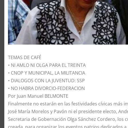
TEMAS DE CAFÉ
• NI AMLO NI OLGA PARA EL TREINTA
• CNOP Y MUNICIPAL, LA MILITANCIA
• DIALOGOS CON LA JUVENTUD: SSP
• NO HABRA DIVORCIO-FEDERACION
Por Juan Manuel BELMONTE
Finalmente no estarán en las festividades cívicas más im
José María Morelos y Pavón ni el presidente electo, And
Secretaria de Gobernación Olga Sánchez Cordero, los cua
creada, para organizar los eventos patrios dedicados a 