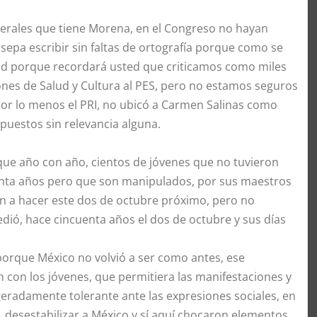
ederales que tiene Morena, en el Congreso no hayan
sepa escribir sin faltas de ortografía porque como se
dad porque recordará usted que criticamos como miles
nes de Salud y Cultura al PES, pero no estamos seguros
 por lo menos el PRI, no ubicó a Carmen Salinas como
 puestos sin relevancia alguna.
 que año con año, cientos de jóvenes que no tuvieron
enta años pero que son manipulados, por sus maestros
rán a hacer este dos de octubre próximo, pero no
dió, hace cincuenta años el dos de octubre y sus días
 porque México no volvió a ser como antes, ese
n con los jóvenes, que permitiera las manifestaciones y
ageradamente tolerante ante las expresiones sociales, en
 desestabilizar a México y sí aquí chocaron elementos