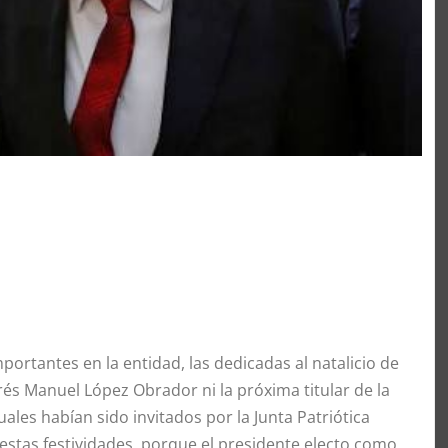
portantes en la entidad, las dedicadas al natalicio de
rés Manuel López Obrador ni la próxima titular de la
les habían sido invitados por la Junta Patriótica
estas festividades, porque el presidente electo como