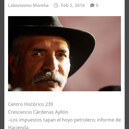
Laborissmo Morelia
Feb 2, 2016
0
Centro Histórico 239
Crescencio Cárdenas Ayllón
–Los impuestos tapan el hoyo petrolero; informe de
Hacienda