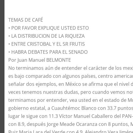
TEMAS DE CAFÉ
• POR FAVOR EXPLIQUE USTED ESTO
• LA DISTRIBUCION DE LA RIQUEZA
• ENTRE CRISTOBAL Y EL SR FRUTIS
• HABRA DEBATES PARA EL SENADO
Por Juan Manuel BELMONTE
No terminamos aún de entender el carácter de los mex
es bajo comparado con algunos países, centro american
señalar dos ejemplos, en México se afirma que el nivel
veces tenemos nuestras dudas, pero cuando vemos not
terminamos por entender, vea usted en el estado de Mor
gobierno estatal, a Cuauhtémoc Blanco con 33.7 puntos 
lugar le sigue con 11.3 Víctor Manuel Caballero del PA
con 8.9, después Jorge Meade Ocaranza con 8 puntos, 
Ruiz Maria Lara del Verde con 4.9, Alejandro Vera Jiméne