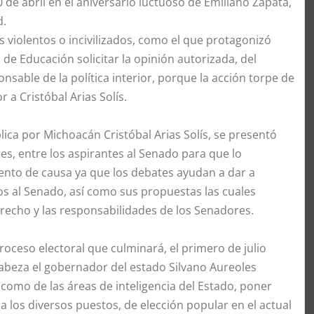
 de abril en el aniversario luctuoso de Emiliano Zapata,
d.
 violentos o incivilizados, como el que protagonizó
 de Educación solicitar la opinión autorizada, del
nsable de la política interior, porque la acción torpe de
 a Cristóbal Arias Solís.
ica por Michoacán Cristóbal Arias Solís, se presentó
tes, entre los aspirantes al Senado para que lo
ento de causa ya que los debates ayudan a dar a
os al Senado, así como sus propuestas las cuales
recho y las responsabilidades de los Senadores.
roceso electoral que culminará, el primero de julio
beza el gobernador del estado Silvano Aureoles
í como de las áreas de inteligencia del Estado, poner
a los diversos puestos, de elección popular en el actual