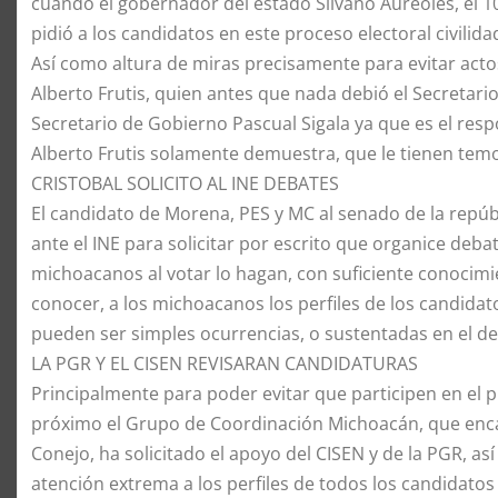
cuando el gobernador del estado Silvano Aureoles, el 10
pidió a los candidatos en este proceso electoral civilida
Así como altura de miras precisamente para evitar actos
Alberto Frutis, quien antes que nada debió el Secretario
Secretario de Gobierno Pascual Sigala ya que es el respo
Alberto Frutis solamente demuestra, que le tienen temor
CRISTOBAL SOLICITO AL INE DEBATES
El candidato de Morena, PES y MC al senado de la repúbl
ante el INE para solicitar por escrito que organice deba
michoacanos al votar lo hagan, con suficiente conocimi
conocer, a los michoacanos los perfiles de los candidat
pueden ser simples ocurrencias, o sustentadas en el de
LA PGR Y EL CISEN REVISARAN CANDIDATURAS
Principalmente para poder evitar que participen en el p
próximo el Grupo de Coordinación Michoacán, que enca
Conejo, ha solicitado el apoyo del CISEN y de la PGR, as
atención extrema a los perfiles de todos los candidatos 