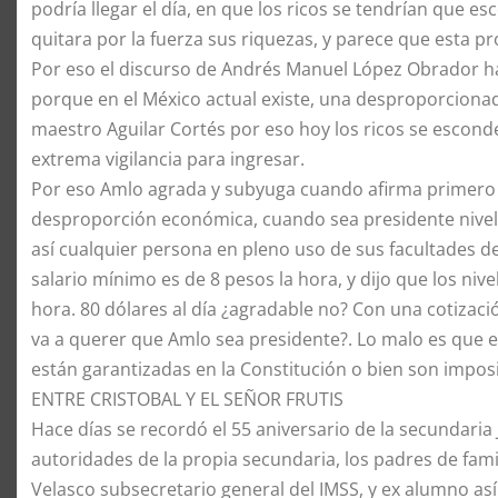
podría llegar el día, en que los ricos se tendrían que es
quitara por la fuerza sus riquezas, y parece que esta pr
Por eso el discurso de Andrés Manuel López Obrador h
porque en el México actual existe, una desproporcionada
maestro Aguilar Cortés por eso hoy los ricos se escon
extrema vigilancia para ingresar.
Por eso Amlo agrada y subyuga cuando afirma primero 
desproporción económica, cuando sea presidente nivela
así cualquier persona en pleno uso de sus facultades d
salario mínimo es de 8 pesos la hora, y dijo que los nivel
hora. 80 dólares al día ¿agradable no? Con una cotizaci
va a querer que Amlo sea presidente?. Lo malo es que 
están garantizadas en la Constitución o bien son imposi
ENTRE CRISTOBAL Y EL SEÑOR FRUTIS
Hace días se recordó el 55 aniversario de la secundaria
autoridades de la propia secundaria, los padres de fam
Velasco subsecretario general del IMSS, y ex alumno así