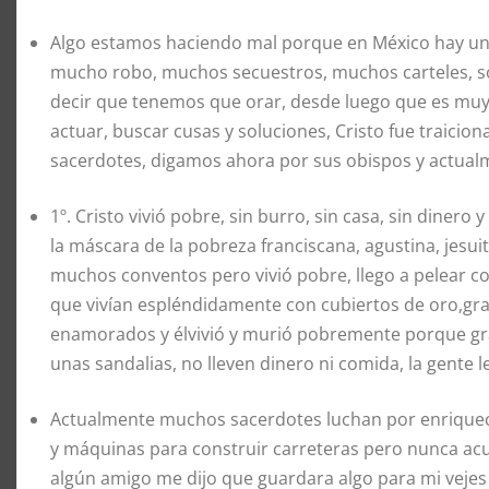
Algo estamos haciendo mal porque en México hay un g
mucho robo, muchos secuestros, muchos carteles, so
decir que tenemos que orar, desde luego que es muy n
actuar, buscar cusas y soluciones, Cristo fue traici
sacerdotes, digamos ahora por sus obispos y actu
1º. Cristo vivió pobre, sin burro, sin casa, sin dinero
la máscara de la pobreza franciscana, agustina, jesuita
muchos conventos pero vivió pobre, llego a pelear 
que vivían espléndidamente con cubiertos de oro,gra
enamorados y élvivió y murió pobremente porque gra
unas sandalias, no lleven dinero ni comida, la gente 
Actualmente muchos sacerdotes luchan por enrique
y máquinas para construir carreteras pero nunca ac
algún amigo me dijo que guardara algo para mi vejes y 