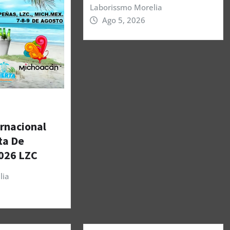
Laborissmo Morelia
Ago 5, 2026
ernacional
ta De
026 LZC
lia