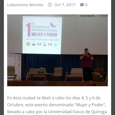
Laborissmo Morelia
Oct 7, 2017
0
En ésta ciudad se llevó a cabo los días 4, 5 y 6 de
Octubre, este evento denominado “Mujer y Poder”,
llevado a cabo por la Universidad Vasco de Quiroga