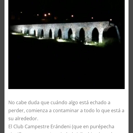
No cabe duda que cuándo algo está echado a
perder, comienza a contaminar a todo lo que está a
su alrededor.
El Club Campestre Erándeni (que en purépecha