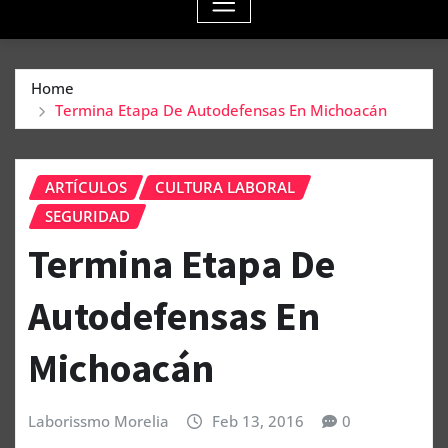
Home
Termina Etapa De Autodefensas En Michoacán
ARTÍCULOS
CULTURA LABORAL
SEGURIDAD
Termina Etapa De
Autodefensas En
Michoacán
Laborissmo Morelia
Feb 13, 2016
0