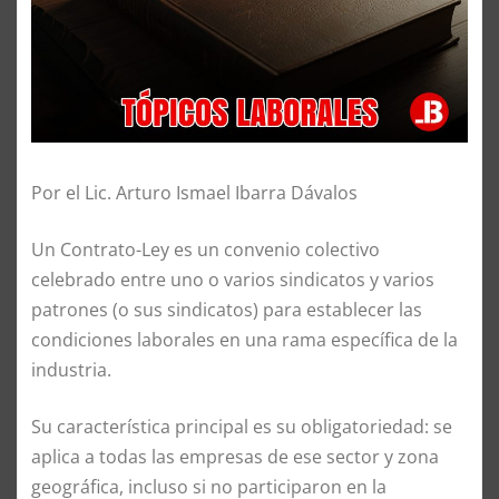
Por el Lic. Arturo Ismael Ibarra Dávalos
Un Contrato-Ley es un convenio colectivo
celebrado entre uno o varios sindicatos y varios
patrones (o sus sindicatos) para establecer las
condiciones laborales en una rama específica de la
industria.
Su característica principal es su obligatoriedad: se
aplica a todas las empresas de ese sector y zona
geográfica, incluso si no participaron en la