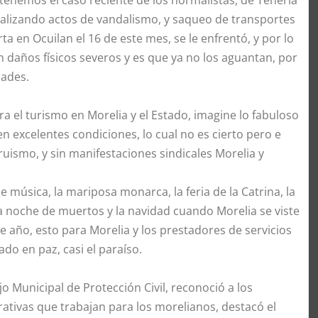
 tenemos el caso reciente de los normalistas, de Tenería
ealizando actos de vandalismo, y saqueo de transportes
a en Ocuilan el 16 de este mes, se le enfrentó, y por lo
 daños físicos severos y es que ya no los aguantan, por
dades.
 el turismo en Morelia y el Estado, imagine lo fabuloso
 en excelentes condiciones, lo cual no es cierto pero e
uismo, y sin manifestaciones sindicales Morelia y
 de música, la mariposa monarca, la feria de la Catrina, la
 la noche de muertos y la navidad cuando Morelia se viste
e año, esto para Morelia y los prestadores de servicios
ado en paz, casi el paraíso.
jo Municipal de Protección Civil, reconoció a los
rativas que trabajan para los morelianos, destacó el