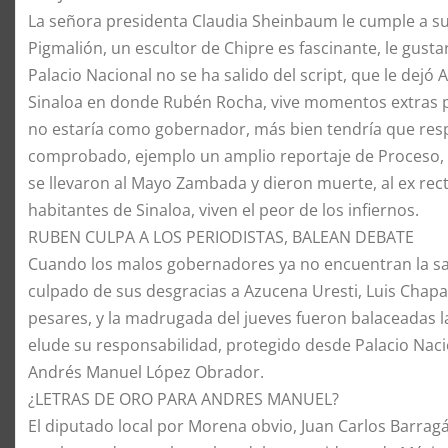
La señora presidenta Claudia Sheinbaum le cumple a su
Pigmalión, un escultor de Chipre es fascinante, le gus
Palacio Nacional no se ha salido del script, que le dej
Sinaloa en donde Rubén Rocha, vive momentos extras po
no estaría como gobernador, más bien tendría que respon
comprobado, ejemplo un amplio reportaje de Proceso, 
se llevaron al Mayo Zambada y dieron muerte, al ex rect
habitantes de Sinaloa, viven el peor de los infiernos.
RUBEN CULPA A LOS PERIODISTAS, BALEAN DEBATE
Cuando los malos gobernadores ya no encuentran la sal
culpado de sus desgracias a Azucena Uresti, Luis Chaparr
pesares, y la madrugada del jueves fueron balaceadas 
elude su responsabilidad, protegido desde Palacio Naci
Andrés Manuel López Obrador.
¿LETRAS DE ORO PARA ANDRES MANUEL?
El diputado local por Morena obvio, Juan Carlos Barragán