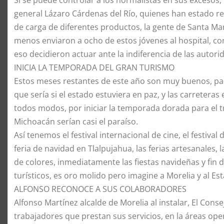
Si se puede controlar a los normalistas en sus excesos,
general Lázaro Cárdenas del Río, quienes han estado r
de carga de diferentes productos, la gente de Santa Mart
menos enviaron a ocho de estos jóvenes al hospital, con
eso decidieron actuar ante la indiferencia de las autori
INICIA LA TEMPORADA DEL GRAN TURISMO
Estos meses restantes de este año son muy buenos, para
que sería si el estado estuviera en paz, y las carreteras
todos modos, por iniciar la temporada dorada para el tr
Michoacán serían casi el paraíso.
Así tenemos el festival internacional de cine, el festival
feria de navidad en Tlalpujahua, las ferias artesanales,
de colores, inmediatamente las fiestas navideñas y fin d
turísticos, es oro molido pero imagine a Morelia y al Est
ALFONSO RECONOCE A SUS COLABORADORES
Alfonso Martínez alcalde de Morelia al instalar, El Conse
trabajadores que prestan sus servicios, en la áreas ope