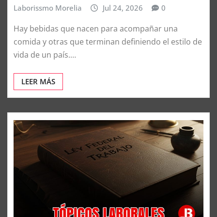
Laborissmo Morelia
Jul 24, 2026
0
Hay bebidas que nacen para acompañar una
comida y otras que terminan definiendo el estilo de
vida de un país.…
LEER MÁS