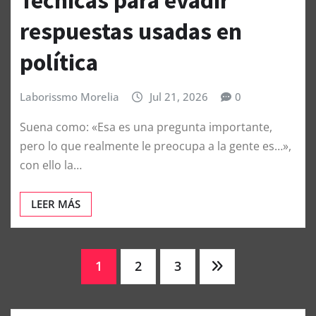
Técnicas para evadir
respuestas usadas en
política
Laborissmo Morelia
Jul 21, 2026
0
Suena como: «Esa es una pregunta importante,
pero lo que realmente le preocupa a la gente es…»,
con ello la…
LEER MÁS
Paginación
1
2
3
de